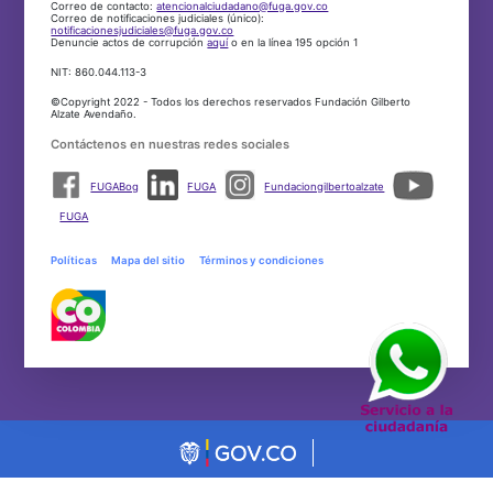
Correo de contacto:
atencionalciudadano@fuga.gov.co
Correo de notificaciones judiciales (único):
notificacionesjudiciales@fuga.gov.co
Denuncie actos de corrupción
aquí
o en la línea 195 opción 1
NIT: 860.044.113-3
©Copyright 2022 - Todos los derechos reservados Fundación Gilberto
Alzate Avendaño.
Contáctenos en nuestras redes sociales
FUGABog
FUGA
Fundaciongilbertoalzate
FUGA
Políticas
Mapa del sitio
Términos y condiciones