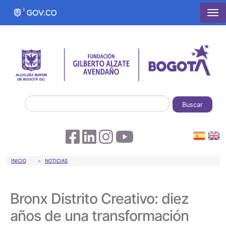
Pasar al contenido principal
Buscar
Sobrescribir enlaces de ayuda a la 
INICIO
NOTICIAS
Bronx Distrito Creativo: diez
años de una transformación