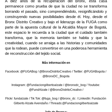
A diez años de la recuperación del Bronx, esta casa 
permanece como prueba de que la ciudad no se transforma 
borrando el pasado, sino comprendiéndolo, resignificándolo y 
construyendo nuevas posibilidades desde él. Hoy, desde el 
Bronx Distrito Creativo y bajo el liderazgo de la FUGA como 
parte de la apuesta cultural de la Alcaldía Mayor de Bogotá, 
este espacio le recuerda a la ciudad que el cuidado también 
transforma, que la memoria también se habita y que la 
creatividad, cuando se arraiga a las historias y comunidades 
que la rodean, puede convertirse en una poderosa herramienta 
de reconstrucción del tejido social.
Más información en
Facebook: @FUGABog / @BronxDistritoCreativo / Twitter: @FUGABogota / 
@BronxDC_Bogota
Instagram: @Fundaciongilbertoalzate / @bronxdc_bog / Youtube: 
@FundAlzate / @BronxDistritoCreativo /
Flickr: fundalzate / Tik Tok: @fuga_bog / @bronx_dc  / LinkedIn: Fundación 
Gilberto Alzate Avendaño / Threads:@Fundaciongilbertoalzate