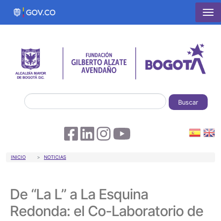
Pasar al contenido principal
Buscar
Sobrescribir enlaces de ayuda a la 
INICIO
NOTICIAS
De “La L” a La Esquina
Redonda: el Co-Laboratorio de