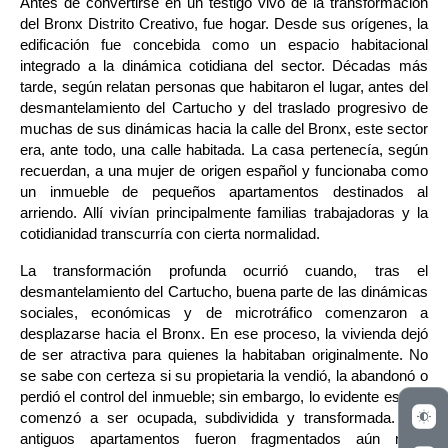
Antes de convertirse en un testigo vivo de la transformación 
del Bronx Distrito Creativo, fue hogar. Desde sus orígenes, la 
edificación fue concebida como un espacio habitacional 
integrado a la dinámica cotidiana del sector. Décadas más 
tarde, según relatan personas que habitaron el lugar, antes del 
desmantelamiento del Cartucho y del traslado progresivo de 
muchas de sus dinámicas hacia la calle del Bronx, este sector 
era, ante todo, una calle habitada. La casa pertenecía, según 
recuerdan, a una mujer de origen español y funcionaba como 
un inmueble de pequeños apartamentos destinados al 
arriendo. Allí vivían principalmente familias trabajadoras y la 
cotidianidad transcurría con cierta normalidad.
La transformación profunda ocurrió cuando, tras el 
desmantelamiento del Cartucho, buena parte de las dinámicas 
sociales, económicas y de microtráfico comenzaron a 
desplazarse hacia el Bronx. En ese proceso, la vivienda dejó 
de ser atractiva para quienes la habitaban originalmente. No 
se sabe con certeza si su propietaria la vendió, la abandonó o 
perdió el control del inmueble; sin embargo, lo evidente es que 
comenzó a ser ocupada, subdividida y transformada. Los 
antiguos apartamentos fueron fragmentados aún más, 