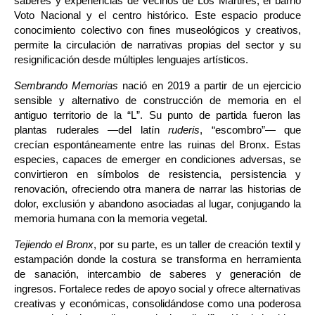
saberes y experiencias de vecinos de Los Mártires, el barrio 
Voto Nacional y el centro histórico. Este espacio produce 
conocimiento colectivo con fines museológicos y creativos, 
permite la circulación de narrativas propias del sector y su 
resignificación desde múltiples lenguajes artísticos.
Sembrando Memorias
 nació en 2019 a partir de un ejercicio 
sensible y alternativo de construcción de memoria en el 
antiguo territorio de la “L”. Su punto de partida fueron las 
plantas ruderales —del latín 
ruderis
, “escombro”— que 
crecían espontáneamente entre las ruinas del Bronx. Estas 
especies, capaces de emerger en condiciones adversas, se 
convirtieron en símbolos de resistencia, persistencia y 
renovación, ofreciendo otra manera de narrar las historias de 
dolor, exclusión y abandono asociadas al lugar, conjugando la 
memoria humana con la memoria vegetal.
Tejiendo el Bronx
, por su parte, es un taller de creación textil y 
estampación donde la costura se transforma en herramienta 
de sanación, intercambio de saberes y generación de 
ingresos. Fortalece redes de apoyo social y ofrece alternativas 
creativas y económicas, consolidándose como una poderosa 