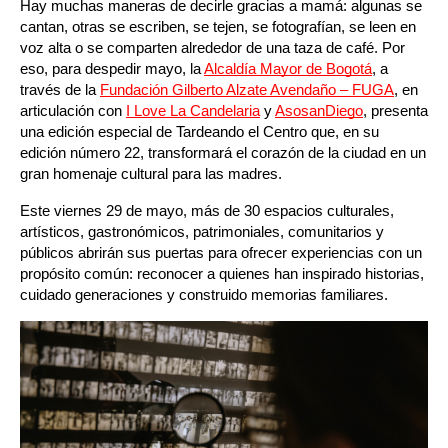
Hay muchas maneras de decirle gracias a mamá: algunas se 
cantan, otras se escriben, se tejen, se fotografían, se leen en 
voz alta o se comparten alrededor de una taza de café. Por 
eso, para despedir mayo, la
Alcaldía Mayor de Bogotá
, a 
través de la 
Fundación Gilberto Alzate Avendaño – FUGA
, en 
articulación con 
I Love La Candelaria
 y 
AsosanDiego
, presenta 
una edición especial de Tardeando el Centro que, en su 
edición número 22, transformará el corazón de la ciudad en un 
gran homenaje cultural para las madres.
Este viernes 29 de mayo, más de 30 espacios culturales, 
artísticos, gastronómicos, patrimoniales, comunitarios y 
públicos abrirán sus puertas para ofrecer experiencias con un 
propósito común: reconocer a quienes han inspirado historias, 
cuidado generaciones y construido memorias familiares.