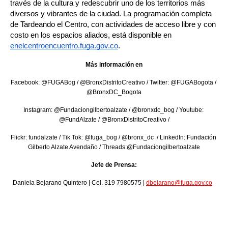
través de la cultura y redescubrir uno de los territorios más 
diversos y vibrantes de la ciudad. La programación completa 
de Tardeando el Centro, con actividades de acceso libre y con 
costo en los espacios aliados, está disponible en 
enelcentroencuentro.fuga.gov.co
.
Más información en
Facebook: @FUGABog / @BronxDistritoCreativo / Twitter: @FUGABogota / 
@BronxDC_Bogota
Instagram: @Fundaciongilbertoalzate / @bronxdc_bog / Youtube: 
@FundAlzate / @BronxDistritoCreativo /
Flickr: fundalzate / Tik Tok: @fuga_bog / @bronx_dc  / LinkedIn: Fundación 
Gilberto Alzate Avendaño / Threads:@Fundaciongilbertoalzate
Jefe de Prensa:
Daniela Bejarano Quintero | Cel. 319 7980575 | 
dbejarano@fuga.gov.co