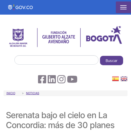
Pasar al contenido principal
Buscar
Sobrescribir enlaces de ayuda a la 
INICIO
NOTICIAS
Serenata bajo el cielo en La
Concordia: más de 30 planes