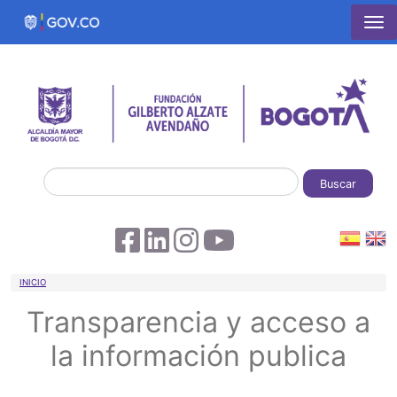
Pasar al contenido principal
Buscar
Sobrescribir enlaces de ayuda a la 
INICIO
Transparencia y acceso a
la información publica