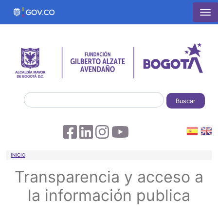
Pasar al contenido principal
Buscar
Sobrescribir enlaces de ayuda a la 
INICIO
Transparencia y acceso a
la información publica