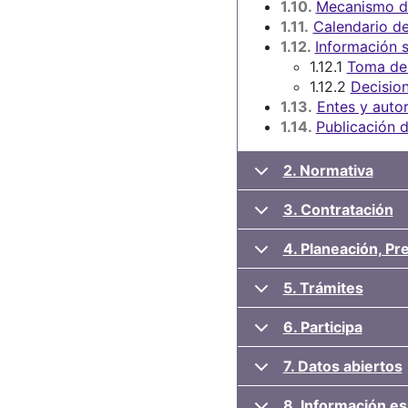
1.10.
Mecanismo de
1.11.
Calendario de
1.12.
Información s
1.12.1
Toma de
1.12.2
Decision
1.13.
Entes y autor
1.14.
Publicación d
2. Normativa
3. Contratación
4. Planeación, P
5. Trámites
6. Participa
7. Datos abiertos
8. Información es