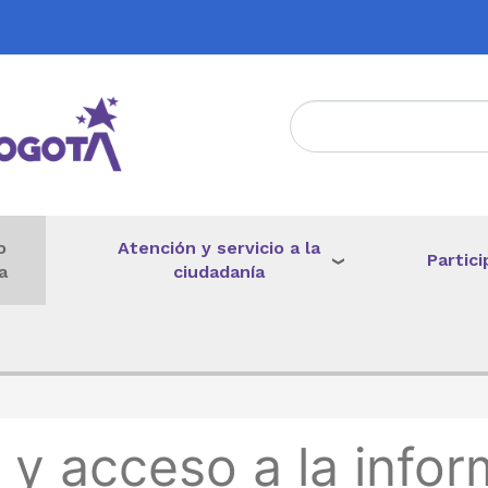
Atención y servicio a la
o
Partici
ciudadanía
a
de ayuda a la navegación
 y acceso a la infor