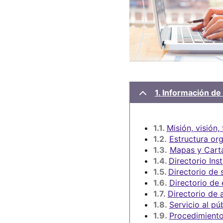
1. Información de 
1.1.
Misión, visión,
1.2.
Estructura or
1.3.
Mapas y Carta
1.4.
Directorio Inst
1.5.
Directorio de 
1.6.
Directorio de
1.7.
Directorio de 
1.8.
Servicio al pú
1.9.
Procedimiento