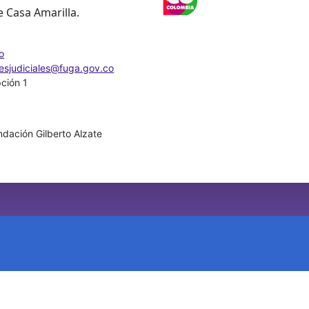
e Casa Amarilla.
o
nesjudiciales@fuga.gov.co
pción 1
dación Gilberto Alzate