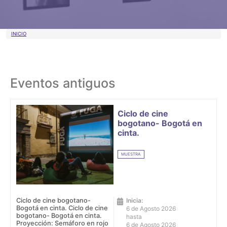
Sobrescribir enlaces de ayuda a la 
INICIO
Eventos antiguos
Ciclo de cine
bogotano- Bogotá en
cinta.
MUESTRA
Ciclo de cine bogotano-
Inicia:
Bogotá en cinta. Ciclo de cine
6 de Agosto 2026
bogotano- Bogotá en cinta.
hasta
Proyección: Semáforo en rojo
6 de Agosto 2026