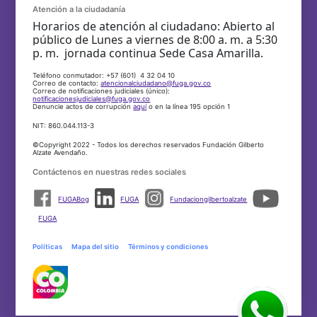
Atención a la ciudadanía
Horarios de atención al ciudadano: Abierto al
público de Lunes a viernes de 8:00 a. m. a 5:30
p. m. jornada continua Sede Casa Amarilla.
Teléfono conmutador: +57 (601) 4 32 04 10
Correo de contacto:
atencionalciudadano@fuga.gov.co
Correo de notificaciones judiciales (único):
notificacionesjudiciales@fuga.gov.co
Denuncie actos de corrupción
aquí
o en la línea 195 opción 1
NIT: 860.044.113-3
©Copyright 2022 - Todos los derechos reservados Fundación Gilberto
Alzate Avendaño.
Contáctenos en nuestras redes sociales
FUGABog
FUGA
Fundaciongilbertoalzate
FUGA
Políticas
Mapa del sitio
Términos y condiciones