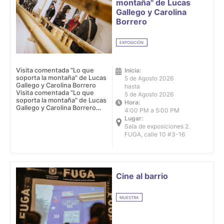
montaña" de Lucas
Gallego y Carolina
Borrero
EXPOSICIÓN
Visita comentada "Lo que
Inicia:
soporta la montaña" de Lucas
5 de Agosto 2026
Gallego y Carolina Borrero
hasta
Visita comentada "Lo que
5 de Agosto 2026
soporta la montaña" de Lucas
Hora:
Gallego y Carolina Borrero
4:00 PM a 5:00 PM
Fecha: 5 de agosto de 2026
Lugar:
Horario: 4:00 p.m. - 5:00 p.m.
Sala de exposiciones 2.
Lugar: Sala de exposiciones
FUGA, calle 10 #3-16
2. FUGA, calle 10 #3-16
Cine al barrio
MUESTRA