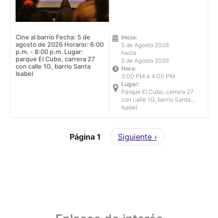
Cine al barrio Fecha: 5 de
Inicia:
agosto de 2026 Horario: 6:00
5 de Agosto 2026
p.m. - 8:00 p.m. Lugar:
hasta
parque El Cubo, carrera 27
5 de Agosto 2026
con calle 1G, barrio Santa
Hora:
Isabel
3:00 PM a 4:00 PM
Lugar:
Parque El Cubo, carrera 27
con calle 1G, barrio Santa
Isabel
Paginación
Siguiente página
Página 1
Siguiente ›