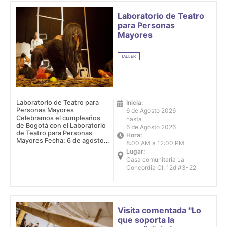
Laboratorio de Teatro
para Personas
Mayores
TALLER
Laboratorio de Teatro para
Inicia:
Personas Mayores
6 de Agosto 2026
Celebramos el cumpleaños
hasta
de Bogotá con el Laboratorio
6 de Agosto 2026
de Teatro para Personas
Hora:
Mayores Fecha: 6 de agosto
8:00 AM a 12:00 PM
de 2026 Horario: 8:00 a.m. -
Lugar:
12:00 m. Lugar: Casa
Casa comunitaria La
comunitaria La Concordia Cl.
Concordia Cl. 12d #3-22
12d #3-22
Visita comentada "Lo
que soporta la