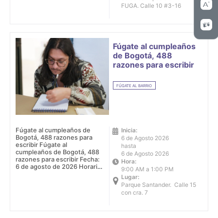
FUGA. Calle 10 #3-16
Fúgate al cumpleaños
de Bogotá, 488
razones para escribir
FÚGATE AL BARRIO
Fúgate al cumpleaños de
Inicia:
Bogotá, 488 razones para
6 de Agosto 2026
escribir Fúgate al
hasta
cumpleaños de Bogotá, 488
6 de Agosto 2026
razones para escribir Fecha:
Hora:
6 de agosto de 2026 Horario:
9:00 AM a 1:00 PM
9:00 a.m .- 1:00 p.m. Lugar:
Lugar:
parque Santander. Calle 15
Parque Santander. Calle 15
con cra. 7
con cra. 7