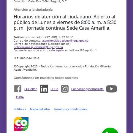
Dirección: Calle 10 # 2-54, Bogotá, D.C
Atención a la ciudadanía
Horarios de atención al ciudadano: Abierto al
público de Lunes a viernes de 8:00 a. m. a 5:30
p. m. jornada continua Sede Casa Amarilla.
Teléfono conmutador: +57 (601) 4 32 04 10
Correo de contacto:
atencionalciudadano@fuga.gov.co
Correo de notificaciones judiciales (único):
notificacionesjudiciales@fuga.gov.co
Denuncie actos de corrupción
aquí
o en la línea 195 opción 1
NIT: 860.044.113-3
©Copyright 2022 - Todos los derechos reservados Fundación Gilberto
Alzate Avendaño.
Contáctenos en nuestras redes sociales
FUGABog
FUGA
Fundaciongilbertoalzate
FUGA
Políticas
Mapa del sitio
Términos y condiciones