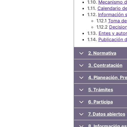
1.10.
Mecanismo de
1.11.
Calendario de
1.12.
Información s
1.12.1
Toma de
1.12.2
Decision
1.13.
Entes y autor
1.14.
Publicación d
2. Normativa
3. Contratación
4. Planeación, P
5. Trámites
6. Participa
7. Datos abiertos
8. Información es