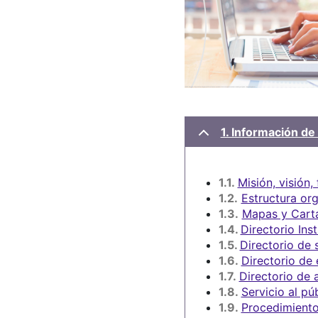
1. Información de 
1.1.
Misión, visión,
1.2.
Estructura or
1.3.
Mapas y Carta
1.4.
Directorio Inst
1.5.
Directorio de 
1.6.
Directorio de
1.7.
Directorio de 
1.8.
Servicio al pú
1.9.
Procedimiento