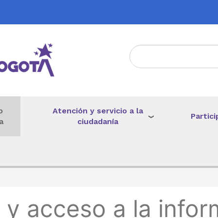
Atención y servicio a la
o
Partici
ciudadanía
a
de ayuda a la navegación
 y acceso a la infor