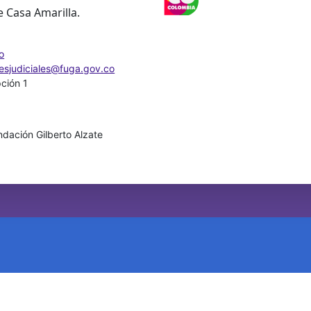
e Casa Amarilla.
o
nesjudiciales@fuga.gov.co
pción 1
dación Gilberto Alzate