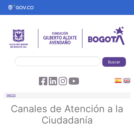
Pasar al contenido principal
Buscar
Sobrescribir enlaces de ayuda a la 
INICIO
Canales de Atención a la
Ciudadanía