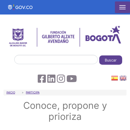
Pasar al contenido principal
Buscar
Sobrescribir enlaces de ayuda a la 
INICIO
PARTICIPA
Conoce, propone y
prioriza