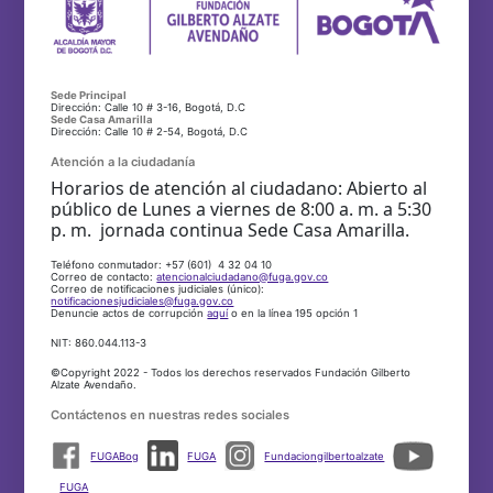
Sede Principal
Dirección: Calle 10 # 3-16, Bogotá, D.C
Sede Casa Amarilla
Dirección: Calle 10 # 2-54, Bogotá, D.C
Atención a la ciudadanía
Horarios de atención al ciudadano: Abierto al
público de Lunes a viernes de 8:00 a. m. a 5:30
p. m. jornada continua Sede Casa Amarilla.
Teléfono conmutador: +57 (601) 4 32 04 10
Correo de contacto:
atencionalciudadano@fuga.gov.co
Correo de notificaciones judiciales (único):
notificacionesjudiciales@fuga.gov.co
Denuncie actos de corrupción
aquí
o en la línea 195 opción 1
NIT: 860.044.113-3
©Copyright 2022 - Todos los derechos reservados Fundación Gilberto
Alzate Avendaño.
Contáctenos en nuestras redes sociales
FUGABog
FUGA
Fundaciongilbertoalzate
FUGA