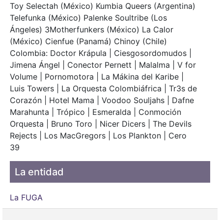
Toy Selectah (México) Kumbia Queers (Argentina)
Telefunka (México) Palenke Soultribe (Los
Ángeles) 3Motherfunkers (México) La Calor
(México) Cienfue (Panamá) Chinoy (Chile)
Colombia: Doctor Krápula | Ciesgosordomudos |
Jimena Ángel | Conector Pernett | Malalma | V for
Volume | Pornomotora | La Mákina del Karibe |
Luis Towers | La Orquesta Colombiáfrica | Tr3s de
Corazón | Hotel Mama | Voodoo Souljahs | Dafne
Marahunta | Trópico | Esmeralda | Conmoción
Orquesta | Bruno Toro | Nicer Dicers | The Devils
Rejects | Los MacGregors | Los Plankton | Cero
39
La entidad
La FUGA