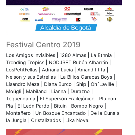
Festival Centro 2019
Los Amigos Invisibles | 1280 Almas | La Etnnia |
Trending Tropics | NODJSET Rubén Albarrán |
LosPetitFellas | Adriana Lucía | Amandititita |
Nelson y sus Estrellas | La Billos Caracas Boys |
Lisandro Meza | Diana Burco | Ship | Oh´Laville |
Moügli | Mabiland | Lianna | Durazno |
Tequendama | El Supersón Frailejónico | Plu con
Pla | El León Pardo | Bituin | Bombo Negro |
Montañero | Un Bosque Encantado | De la Cuna a
la Jungla | Cristalizados | Lika Nova.