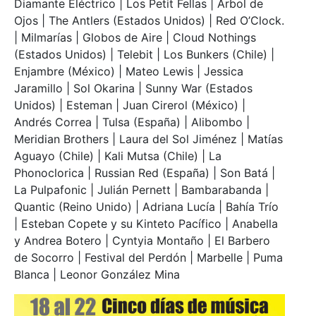
Diamante Eléctrico | Los Petit Fellas | Árbol de
Ojos | The Antlers (Estados Unidos) | Red O’Clock.
| Milmarías | Globos de Aire | Cloud Nothings
(Estados Unidos) | Telebit | Los Bunkers (Chile) |
Enjambre (México) | Mateo Lewis | Jessica
Jaramillo | Sol Okarina | Sunny War (Estados
Unidos) | Esteman | Juan Cirerol (México) |
Andrés Correa | Tulsa (España) | Alibombo |
Meridian Brothers | Laura del Sol Jiménez | Matías
Aguayo (Chile) | Kali Mutsa (Chile) | La
Phonoclorica | Russian Red (España) | Son Batá |
La Pulpafonic | Julián Pernett | Bambarabanda |
Quantic (Reino Unido) | Adriana Lucía | Bahía Trío
| Esteban Copete y su Kinteto Pacífico | Anabella
y Andrea Botero | Cyntyia Montaño | El Barbero
de Socorro | Festival del Perdón | Marbelle | Puma
Blanca | Leonor González Mina