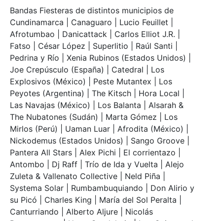
Bandas Fiesteras de distintos municipios de
Cundinamarca | Canaguaro | Lucio Feuillet |
Afrotumbao | Danicattack | Carlos Elliot J.R. |
Fatso | César López | Superlitio | Raúl Santi |
Pedrina y Río | Xenia Rubinos (Estados Unidos) |
Joe Crepúsculo (España) | Catedral | Los
Explosivos (México) | Peste Mutantex | Los
Peyotes (Argentina) | The Kitsch | Hora Local |
Las Navajas (México) | Los Balanta | Alsarah &
The Nubatones (Sudán) | Marta Gómez | Los
Mirlos (Perú) | Uaman Luar | Afrodita (México) |
Nickodemus (Estados Unidos) | Sango Groove |
Pantera All Stars | Alex Pichi | El corrientazo |
Antombo | Dj Raff | Trío de Ida y Vuelta | Alejo
Zuleta & Vallenato Collective | Neld Piña |
Systema Solar | Rumbambuquiando | Don Alirio y
su Picó | Charles King | María del Sol Peralta |
Canturriando | Alberto Aljure | Nicolás