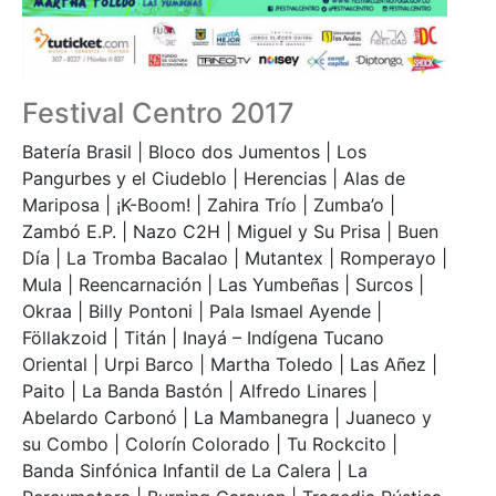
Festival Centro 2017
Batería Brasil | Bloco dos Jumentos | Los
Pangurbes y el Ciudeblo | Herencias | Alas de
Mariposa | ¡K-Boom! | Zahira Trío | Zumba’o |
Zambó E.P. | Nazo C2H | Miguel y Su Prisa | Buen
Día | La Tromba Bacalao | Mutantex | Romperayo |
Mula | Reencarnación | Las Yumbeñas | Surcos |
Okraa | Billy Pontoni | Pala Ismael Ayende |
Föllakzoid | Titán | Inayá – Indígena Tucano
Oriental | Urpi Barco | Martha Toledo | Las Añez |
Paito | La Banda Bastón | Alfredo Linares |
Abelardo Carbonó | La Mambanegra | Juaneco y
su Combo | Colorín Colorado | Tu Rockcito |
Banda Sinfónica Infantil de La Calera | La