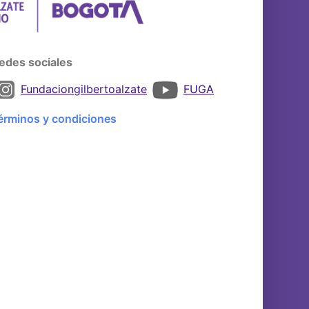
edes sociales
Fundaciongilbertoalzate
FUGA
érminos y condiciones