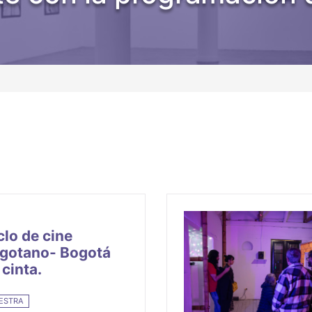
de ayuda a la navegación
clo de cine
gotano- Bogotá
 cinta.
ESTRA