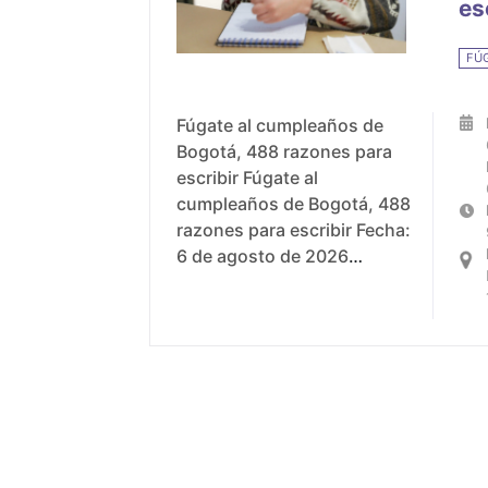
es
FÚ
Fúgate al cumpleaños de
Bogotá, 488 razones para
escribir Fúgate al
cumpleaños de Bogotá, 488
razones para escribir Fecha:
6 de agosto de 2026
Horario: 9:00 a.m .- 1:00
p.m. Lugar: parque
Santander. Calle 15 con cra.
7