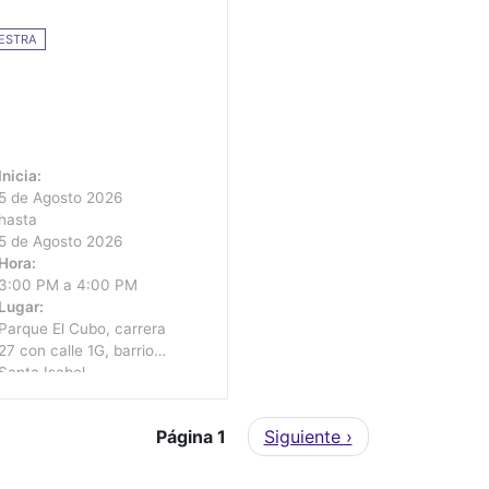
ESTRA
Inicia:
5 de Agosto 2026
hasta
5 de Agosto 2026
Hora:
3:00 PM a 4:00 PM
Lugar:
Parque El Cubo, carrera
27 con calle 1G, barrio
Santa Isabel
Siguiente página
Página 1
Siguiente ›