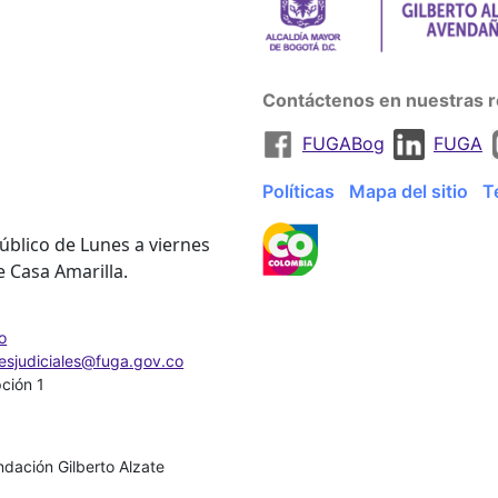
Contáctenos en nuestras r
FUGABog
FUGA
Políticas
Mapa del sitio
T
úblico de Lunes a viernes
e Casa Amarilla.
o
nesjudiciales@fuga.gov.co
pción 1
dación Gilberto Alzate