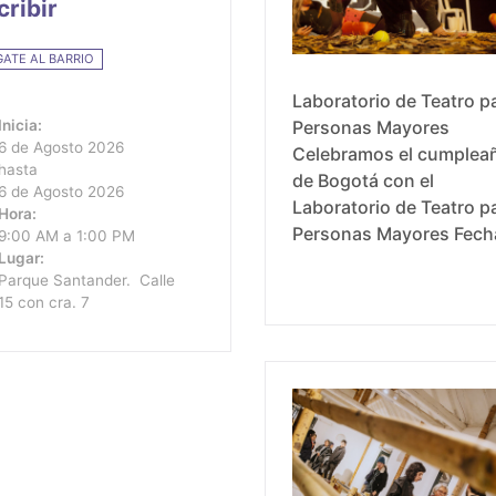
cribir
GATE AL BARRIO
Laboratorio de Teatro p
Inicia:
Personas Mayores
6 de Agosto 2026
Celebramos el cumplea
hasta
de Bogotá con el
6 de Agosto 2026
Laboratorio de Teatro p
Hora:
Personas Mayores Fecha: 6
9:00 AM a 1:00 PM
Lugar:
de agosto de 2026 Horario:
Parque Santander. Calle
8:00 a.m. - 12:00 m. Lugar:
15 con cra. 7
Casa comunitaria La
Concordia Cl. 12d #3-2