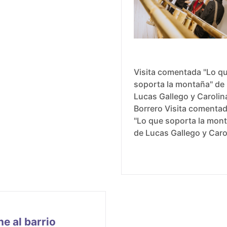
Visita comentada "Lo q
soporta la montaña" de
Lucas Gallego y Carolin
Borrero Visita comenta
"Lo que soporta la mon
de Lucas Gallego y Caro
Borrero Fecha: 5 de agosto
de 2026 Horario: 4:00 p.m. -
5:00 p.m. Lugar: Sala de
exposiciones 2. FUGA, c
10 #3-16
ne al barrio