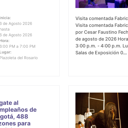
Inicia:
Visita comentada Fabri
6 de Agosto 2026
Visita comentada Fabri
hasta
por Cesar Faustino Fecha: 6
6 de Agosto 2026
de agosto de 2026 Horario:
Hora:
3:00 p.m. - 4:00 p.m. Lugar:
6:00 PM a 7:00 PM
Lugar:
Salas de Exposición 0
Plazoleta del Rosario
FUGA. Calle 10 #3-16
gate al
mpleaños de
gotá, 488
zones para