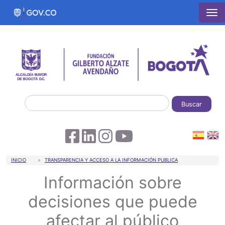
Pasar al contenido principal
Buscar
Sobrescribir enlaces de ayuda a la 
INICIO
TRANSPARENCIA Y ACCESO A LA INFORMACIÓN PUBLICA
Información sobre
decisiones que puede
afectar al público