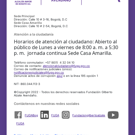
Sede Principal
Dirección: Calle 10 # 3-16, Bogotá, D.C
Sede Casa Amarilla
Dirección: Calle 10 # 2-54, Bogotá, D.C
Atención a la ciudadanía
Horarios de atención al ciudadano: Abierto al
público de Lunes a viernes de 8:00 a. m. a 5:30
p. m. jornada continua Sede Casa Amarilla.
Teléfono conmutador: +57 (601) 4 32 04 10
Correo de contacto:
atencionalciudadano@fuga.gov.co
Correo de notificaciones judiciales (único):
notificacionesjudiciales@fuga.gov.co
Denuncie actos de corrupción
aquí
o en la línea 195 opción 1
NIT: 860.044.113-3
©Copyright 2022 - Todos los derechos reservados Fundación Gilberto
Alzate Avendaño.
Contáctenos en nuestras redes sociales
FUGABog
FUGA
Fundaciongilbertoalzate
FUGA