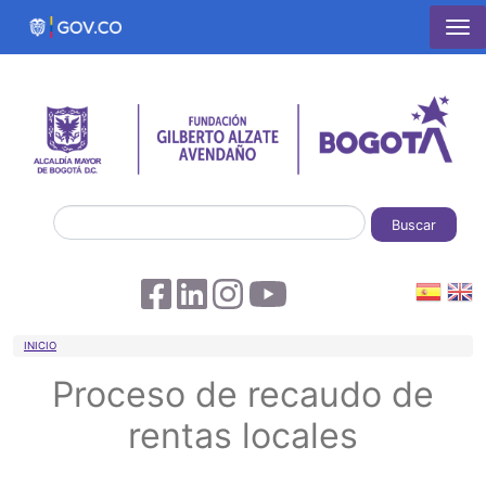
Pasar al contenido principal
Buscar
Sobrescribir enlaces de ayuda a la 
INICIO
Proceso de recaudo de
rentas locales