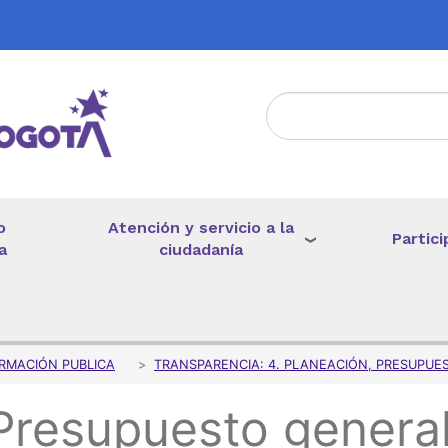
Atención y servicio a la
o
Partici
ciudadanía
a
de ayuda a la navegación
RMACIÓN PUBLICA
TRANSPARENCIA: 4. PLANEACIÓN, PRESUPUE
Presupuesto general