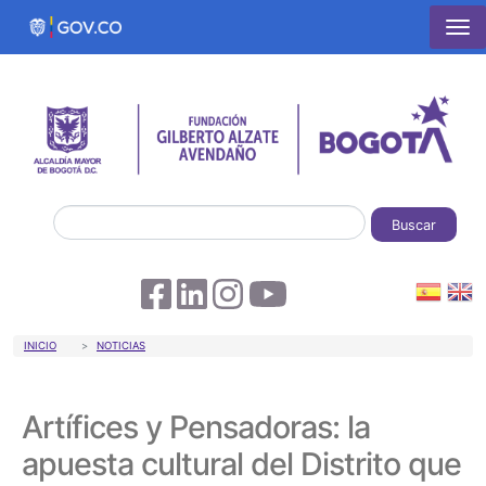
Pasar al contenido principal
Buscar
Sobrescribir enlaces de ayuda a la 
INICIO
NOTICIAS
Artífices y Pensadoras: la
apuesta cultural del Distrito que