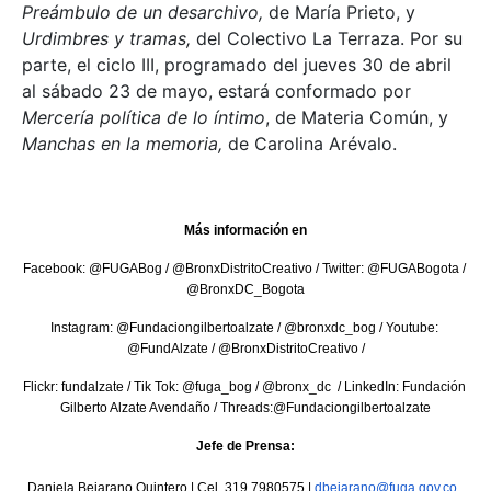
Preámbulo de un desarchivo,
de María Prieto, y
Urdimbres y tramas,
del Colectivo La Terraza. Por su
parte, el ciclo III, programado del jueves 30 de abril
al sábado 23 de mayo, estará conformado por
Mercería política de lo íntimo
, de Materia Común, y
Manchas en la memoria,
de Carolina Arévalo.
Más información en
Facebook: @FUGABog / @BronxDistritoCreativo / Twitter: @FUGABogota / 
@BronxDC_Bogota
Instagram: @Fundaciongilbertoalzate / @bronxdc_bog / Youtube: 
@FundAlzate / @BronxDistritoCreativo /
Flickr: fundalzate / Tik Tok: @fuga_bog / @bronx_dc  / LinkedIn: Fundación 
Gilberto Alzate Avendaño / Threads:@Fundaciongilbertoalzate
Jefe de Prensa:
Daniela Bejarano Quintero | Cel. 319 7980575 | 
dbejarano@fuga.gov.co