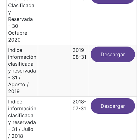
Clasificada
y
Reservada
- 30
Octubre
2020
Indice
2019-
Descargar
información
08-31
clasificada
y reservada
- 31 /
Agosto /
2019
Indice
2018-
Descargar
información
07-31
clasificada
y reservada
- 31 / Julio
/ 2018