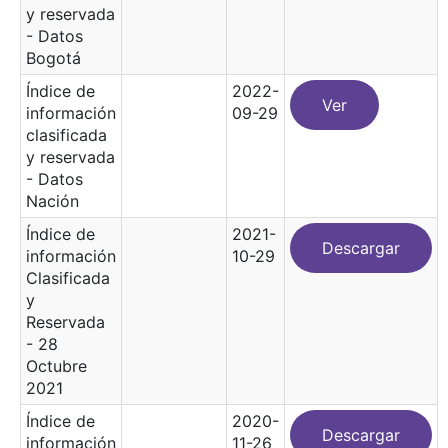
y reservada
- Datos
Bogotá
Índice de
2022-
Ver
información
09-29
clasificada
y reservada
- Datos
Nación
Índice de
2021-
Descargar
información
10-29
Clasificada
y
Reservada
- 28
Octubre
2021
Índice de
2020-
Descargar
información
11-26