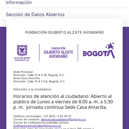
información
Sección de Datos Abiertos
FUNDACIÓN GILBERTO ALZATE AVENDAÑO
Sede Principal
Dirección: Calle 10 # 3-16, Bogotá, D.C
Sede Casa Amarilla
Dirección: Calle 10 # 2-54, Bogotá, D.C
Atención a la ciudadanía
Horarios de atención al ciudadano: Abierto al
público de Lunes a viernes de 8:00 a. m. a 5:30
p. m. jornada continua Sede Casa Amarilla.
Teléfono conmutador: +57 (601) 4 32 04 10
Correo de contacto:
atencionalciudadano@fuga.gov.co
Correo de notificaciones judiciales (único):
notificacionesjudiciales@fuga.gov.co
Denuncie actos de corrupción
aquí
o en la línea 195 opción 1