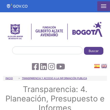
Pasar al contenido principal
Buscar
Sobrescribir enlaces de ayuda a la 
INICIO
TRANSPARENCIA Y ACCESO A LA INFORMACIÓN PUBLICA
Transparencia: 4.
Planeación, Presupuesto e
Informes