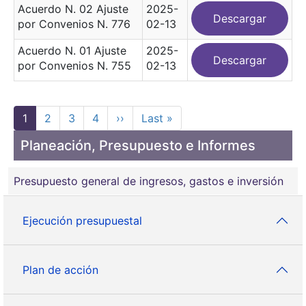
Acuerdo N. 02 Ajuste
2025-
Descargar
por Convenios N. 776
02-13
Acuerdo N. 01 Ajuste
2025-
Descargar
por Convenios N. 755
02-13
Paginación
Página actual
Page
Page
Page
Siguiente página
Última página
1
2
3
4
››
Last »
Planeación, Presupuesto e Informes
Presupuesto general de ingresos, gastos e inversión
Ejecución presupuestal
Plan de acción