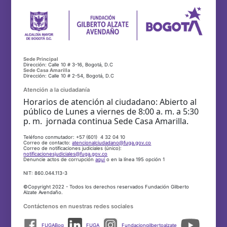
Sede Principal
Dirección: Calle 10 # 3-16, Bogotá, D.C
Sede Casa Amarilla
Dirección: Calle 10 # 2-54, Bogotá, D.C
Atención a la ciudadanía
Horarios de atención al ciudadano: Abierto al
público de Lunes a viernes de 8:00 a. m. a 5:30
p. m. jornada continua Sede Casa Amarilla.
Teléfono conmutador: +57 (601) 4 32 04 10
Correo de contacto:
atencionalciudadano@fuga.gov.co
Correo de notificaciones judiciales (único):
notificacionesjudiciales@fuga.gov.co
Denuncie actos de corrupción
aquí
o en la línea 195 opción 1
NIT: 860.044.113-3
©Copyright 2022 - Todos los derechos reservados Fundación Gilberto
Alzate Avendaño.
Contáctenos en nuestras redes sociales
FUGABog
FUGA
Fundaciongilbertoalzate