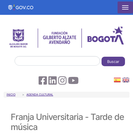
Pasar al contenido principal
Buscar
Sobrescribir enlaces de ayuda a la 
INICIO
AGENDA CULTURAL
Franja Universitaria - Tarde de
música