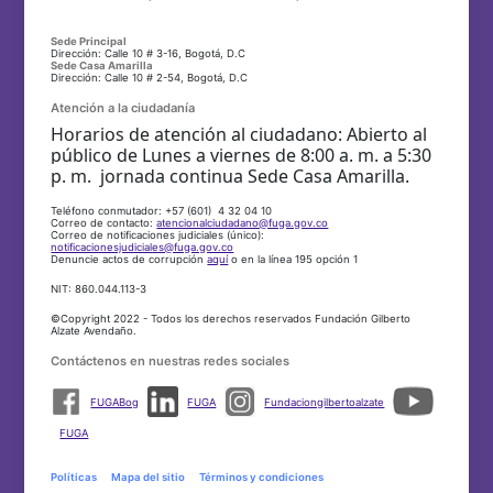
Sede Principal
Dirección: Calle 10 # 3-16, Bogotá, D.C
Sede Casa Amarilla
Dirección: Calle 10 # 2-54, Bogotá, D.C
Atención a la ciudadanía
Horarios de atención al ciudadano: Abierto al
público de Lunes a viernes de 8:00 a. m. a 5:30
p. m. jornada continua Sede Casa Amarilla.
Teléfono conmutador: +57 (601) 4 32 04 10
Correo de contacto:
atencionalciudadano@fuga.gov.co
Correo de notificaciones judiciales (único):
notificacionesjudiciales@fuga.gov.co
Denuncie actos de corrupción
aquí
o en la línea 195 opción 1
NIT: 860.044.113-3
©Copyright 2022 - Todos los derechos reservados Fundación Gilberto
Alzate Avendaño.
Contáctenos en nuestras redes sociales
FUGABog
FUGA
Fundaciongilbertoalzate
FUGA
Políticas
Mapa del sitio
Términos y condiciones