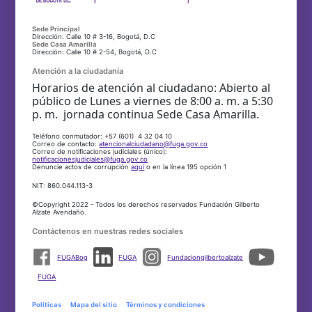
Sede Principal
Dirección: Calle 10 # 3-16, Bogotá, D.C
Sede Casa Amarilla
Dirección: Calle 10 # 2-54, Bogotá, D.C
Atención a la ciudadanía
Horarios de atención al ciudadano: Abierto al
público de Lunes a viernes de 8:00 a. m. a 5:30
p. m. jornada continua Sede Casa Amarilla.
Teléfono conmutador: +57 (601) 4 32 04 10
Correo de contacto:
atencionalciudadano@fuga.gov.co
Correo de notificaciones judiciales (único):
notificacionesjudiciales@fuga.gov.co
Denuncie actos de corrupción
aquí
o en la línea 195 opción 1
NIT: 860.044.113-3
©Copyright 2022 - Todos los derechos reservados Fundación Gilberto
Alzate Avendaño.
Contáctenos en nuestras redes sociales
FUGABog
FUGA
Fundaciongilbertoalzate
FUGA
Políticas
Mapa del sitio
Términos y condiciones