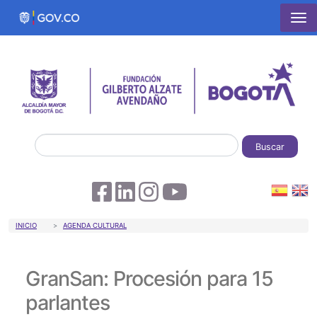
Pasar al contenido principal
Buscar
Sobrescribir enlaces de ayuda a la 
INICIO
AGENDA CULTURAL
GranSan: Procesión para 15
parlantes