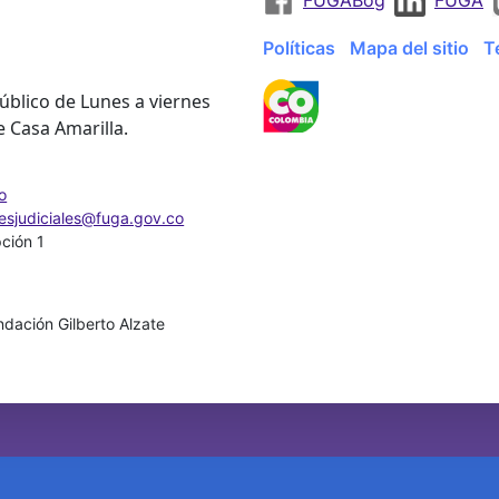
Políticas
Mapa del sitio
T
úblico de Lunes a viernes
e Casa Amarilla.
o
nesjudiciales@fuga.gov.co
pción 1
dación Gilberto Alzate