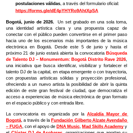
postulaciones válidas
, a través del formulario oficial: 
https://forms.gle/dE4pYHYRo9AhtXpSA
Bogotá, junio de 2026. 
 Un set grabado en una sola toma, 
una identidad artística clara y una propuesta capaz de 
conectar con el público pueden convertirse en el primer paso 
hacia uno de los escenarios más importantes de la música 
electrónica en Bogotá. Desde este 5 de junio y hasta el 
próximo 21 de junio estará abierta la convocatoria
 Búsqueda 
de Talento DJ – Monumentum: Bogotá Distrito Rave 2026
, 
una iniciativa que busca identificar, visibilizar y fortalecer el 
talento DJ de la capital, en etapa emergente o con trayectoria, 
con propuestas artísticas sólidas y proyección profesional, 
ofreciendo a un nuevo artista la posibilidad de abrir la quinta 
edición de este gran festival de ciudad, que democratiza el 
acceso a experiencias de música electrónica de gran formato 
en el espacio público y con entrada libre.
La convocatoria es organizada por la 
Alcaldía Mayor de 
Bogotá
, a través de la 
Fundación Gilberto Alzate Avendaño 
– FUGA
, con el apoyo de 
DNA Music
, 
Mad Skills Academy
 y 
el 
Clúster DJ de Asobares
, organizaciones que aportan su 