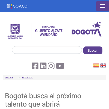
Pasar al contenido principal
Buscar
Sobrescribir enlaces de ayuda a la 
INICIO
NOTICIAS
Bogotá busca al próximo
talento que abrirá