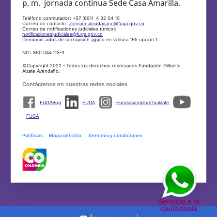
p. m. jornada continua Sede Casa Amarilla.
Teléfono conmutador: +57 (601) 4 32 04 10
Correo de contacto:
atencionalciudadano@fuga.gov.co
Correo de notificaciones judiciales (único):
notificacionesjudiciales@fuga.gov.co
Denuncie actos de corrupción
aquí
o en la línea 195 opción 1
NIT: 860.044.113-3
©Copyright 2022 - Todos los derechos reservados Fundación Gilberto
Alzate Avendaño.
Contáctenos en nuestras redes sociales
FUGABog
FUGA
Fundaciongilbertoalzate
FUGA
Políticas
Mapa del sitio
Términos y condiciones