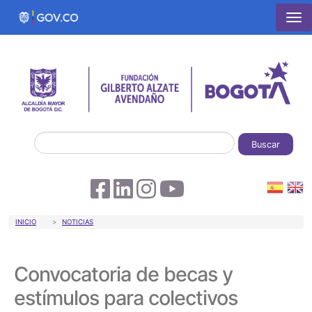
Pasar al contenido principal
Buscar
Sobrescribir enlaces de ayuda a la 
INICIO
NOTICIAS
Convocatoria de becas y
estímulos para colectivos