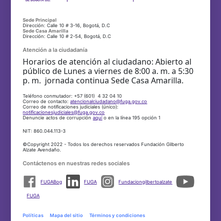
Sede Principal
Dirección: Calle 10 # 3-16, Bogotá, D.C
Sede Casa Amarilla
Dirección: Calle 10 # 2-54, Bogotá, D.C
Atención a la ciudadanía
Horarios de atención al ciudadano: Abierto al
público de Lunes a viernes de 8:00 a. m. a 5:30
p. m. jornada continua Sede Casa Amarilla.
Teléfono conmutador: +57 (601) 4 32 04 10
Correo de contacto:
atencionalciudadano@fuga.gov.co
Correo de notificaciones judiciales (único):
notificacionesjudiciales@fuga.gov.co
Denuncie actos de corrupción
aquí
o en la línea 195 opción 1
NIT: 860.044.113-3
©Copyright 2022 - Todos los derechos reservados Fundación Gilberto
Alzate Avendaño.
Contáctenos en nuestras redes sociales
FUGABog
FUGA
Fundaciongilbertoalzate
FUGA
Políticas
Mapa del sitio
Términos y condiciones