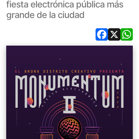
fiesta electrónica pública más
grande de la ciudad
Facebook
X
Wh