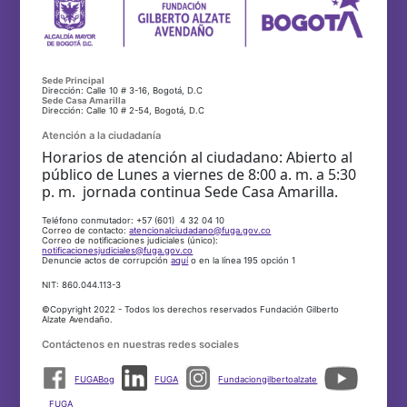
Sede Principal
Dirección: Calle 10 # 3-16, Bogotá, D.C
Sede Casa Amarilla
Dirección: Calle 10 # 2-54, Bogotá, D.C
Atención a la ciudadanía
Horarios de atención al ciudadano: Abierto al
público de Lunes a viernes de 8:00 a. m. a 5:30
p. m. jornada continua Sede Casa Amarilla.
Teléfono conmutador: +57 (601) 4 32 04 10
Correo de contacto:
atencionalciudadano@fuga.gov.co
Correo de notificaciones judiciales (único):
notificacionesjudiciales@fuga.gov.co
Denuncie actos de corrupción
aquí
o en la línea 195 opción 1
NIT: 860.044.113-3
©Copyright 2022 - Todos los derechos reservados Fundación Gilberto
Alzate Avendaño.
Contáctenos en nuestras redes sociales
FUGABog
FUGA
Fundaciongilbertoalzate
FUGA