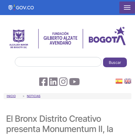
Pasar al contenido principal
Buscar
Sobrescribir enlaces de ayuda a la 
INICIO
NOTICIAS
El Bronx Distrito Creativo
presenta Monumentum II, la