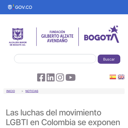
Pasar al contenido principal
Buscar
Sobrescribir enlaces de ayuda a la 
INICIO
NOTICIAS
Las luchas del movimiento
LGBTI en Colombia se exponen