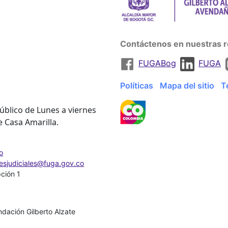
Contáctenos en nuestras r
FUGABog
FUGA
Políticas
Mapa del sitio
T
úblico de Lunes a viernes
e Casa Amarilla.
o
nesjudiciales@fuga.gov.co
pción 1
dación Gilberto Alzate