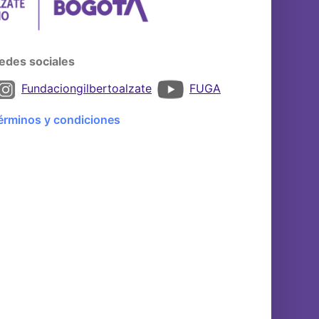
edes sociales
Fundaciongilbertoalzate
FUGA
érminos y condiciones