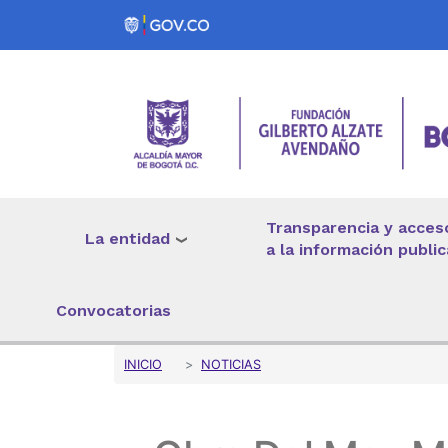
Pasar al contenido principal
Transparencia y acces
La entidad
a la información public
Convocatorias
Sobrescribir enlaces 
INICIO
NOTICIAS