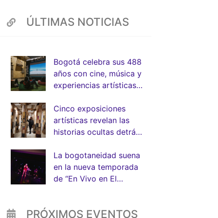
ÚLTIMAS NOTICIAS
App
Bogotá celebra sus 488
años con cine, música y
experiencias artísticas
junto a la FUGA
Cinco exposiciones
artísticas revelan las
historias ocultas detrás
de la arquitectura de
Bogotá
La bogotaneidad suena
en la nueva temporada
de “En Vivo en El
Muelle” de la FUGA
PRÓXIMOS EVENTOS