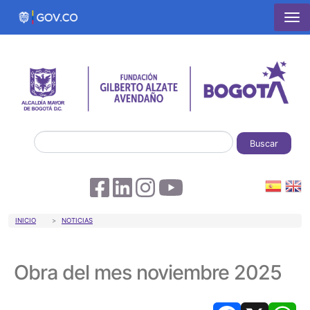
Pasar al contenido principal
Buscar
Sobrescribir enlaces de ayuda a la 
INICIO
NOTICIAS
Obra del mes noviembre 2025