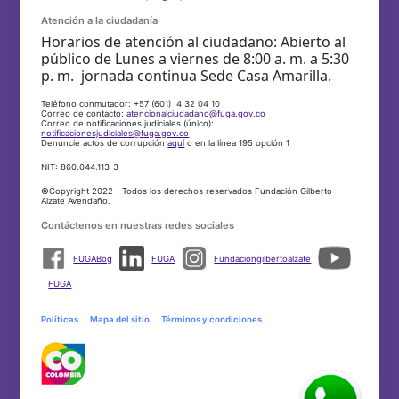
Atención a la ciudadanía
Horarios de atención al ciudadano: Abierto al
público de Lunes a viernes de 8:00 a. m. a 5:30
p. m. jornada continua Sede Casa Amarilla.
Teléfono conmutador: +57 (601) 4 32 04 10
Correo de contacto:
atencionalciudadano@fuga.gov.co
Correo de notificaciones judiciales (único):
notificacionesjudiciales@fuga.gov.co
Denuncie actos de corrupción
aquí
o en la línea 195 opción 1
NIT: 860.044.113-3
©Copyright 2022 - Todos los derechos reservados Fundación Gilberto
Alzate Avendaño.
Contáctenos en nuestras redes sociales
FUGABog
FUGA
Fundaciongilbertoalzate
FUGA
Políticas
Mapa del sitio
Términos y condiciones