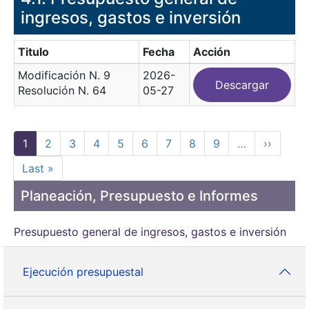
ingresos, gastos e inversión
Titulo
Fecha
Acción
Modificación N. 9
2026-
Descargar
Resolución N. 64
05-27
Paginación
Página actual
Page
Page
Page
Page
Page
Page
Page
Page
Siguient
1
2
3
4
5
6
7
8
9
…
››
Última página
Last »
Planeación, Presupuesto e Informes
Presupuesto general de ingresos, gastos e inversión
Ejecución presupuestal