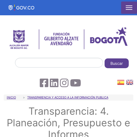
Pasar al contenido principal
Buscar
Sobrescribir enlaces de ayuda a la 
INICIO
TRANSPARENCIA Y ACCESO A LA INFORMACIÓN PUBLICA
Transparencia: 4.
Planeación, Presupuesto e
Informes