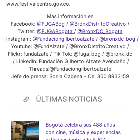
www.festivalcentro.gov.co.
Más información en
Facebook:
@FUGABog
/
@BronxDistritoCreativo
/
Twitter:
@FUGABogota
/
@BronxDC_Bogota
Instagram:
@Fundaciongilbertoalzate
/
@bronxdc_bog
/
Youtube: @FundAlzate / @BronxDistritoCreativo /
Flickr: fundalzate / Tik Tok: @fuga_bog / @bronx_dc
/ LinkedIn: Fundación Gilberto Alzate Avendaño /
Threads:@Fundaciongilbertoalzate
Jefe de prensa: Sonia Cadena – Cel 300 8933159
ÚLTIMAS NOTICIAS
Bogotá celebra sus 488 años
con cine, música y experiencias
artísticas junto a la FUGA