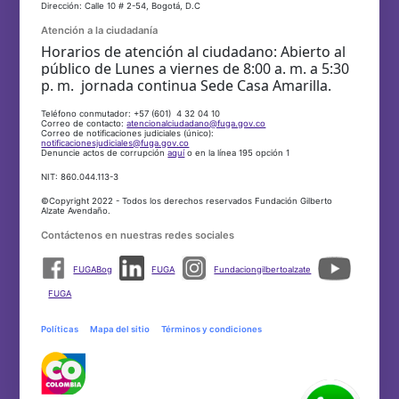
Dirección: Calle 10 # 2-54, Bogotá, D.C
Atención a la ciudadanía
Horarios de atención al ciudadano: Abierto al
público de Lunes a viernes de 8:00 a. m. a 5:30
p. m. jornada continua Sede Casa Amarilla.
Teléfono conmutador: +57 (601) 4 32 04 10
Correo de contacto:
atencionalciudadano@fuga.gov.co
Correo de notificaciones judiciales (único):
notificacionesjudiciales@fuga.gov.co
Denuncie actos de corrupción
aquí
o en la línea 195 opción 1
NIT: 860.044.113-3
©Copyright 2022 - Todos los derechos reservados Fundación Gilberto
Alzate Avendaño.
Contáctenos en nuestras redes sociales
FUGABog
FUGA
Fundaciongilbertoalzate
FUGA
Políticas
Mapa del sitio
Términos y condiciones