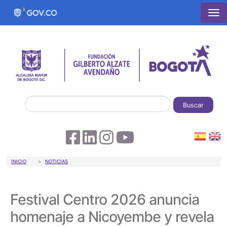
Pasar al contenido principal
Buscar
Sobrescribir enlaces de ayuda a la 
INICIO
NOTICIAS
Festival Centro 2026 anuncia
homenaje a Nicoyembe y revela