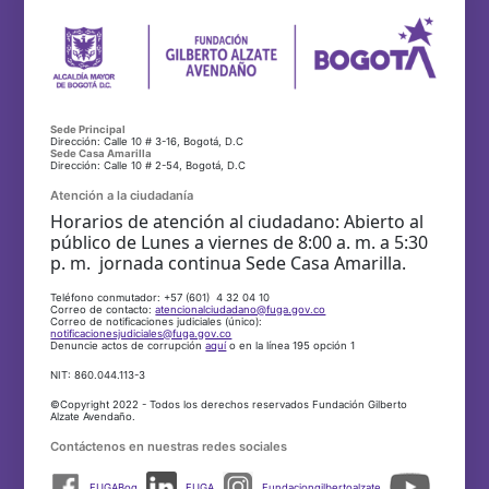
Sede Principal
Dirección: Calle 10 # 3-16, Bogotá, D.C
Sede Casa Amarilla
Dirección: Calle 10 # 2-54, Bogotá, D.C
Atención a la ciudadanía
Horarios de atención al ciudadano: Abierto al
público de Lunes a viernes de 8:00 a. m. a 5:30
p. m. jornada continua Sede Casa Amarilla.
Teléfono conmutador: +57 (601) 4 32 04 10
Correo de contacto:
atencionalciudadano@fuga.gov.co
Correo de notificaciones judiciales (único):
notificacionesjudiciales@fuga.gov.co
Denuncie actos de corrupción
aquí
o en la línea 195 opción 1
NIT: 860.044.113-3
©Copyright 2022 - Todos los derechos reservados Fundación Gilberto
Alzate Avendaño.
Contáctenos en nuestras redes sociales
FUGABog
FUGA
Fundaciongilbertoalzate