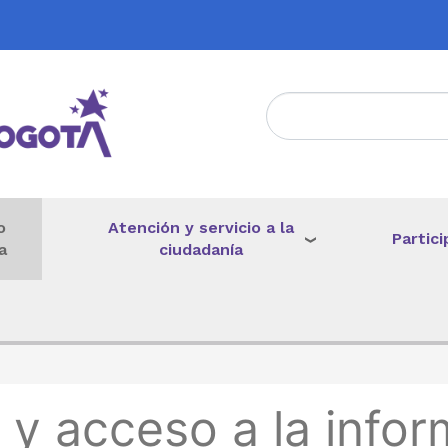
Atención y servicio a la
o
Partici
ciudadanía
a
de ayuda a la navegación
 y acceso a la infor