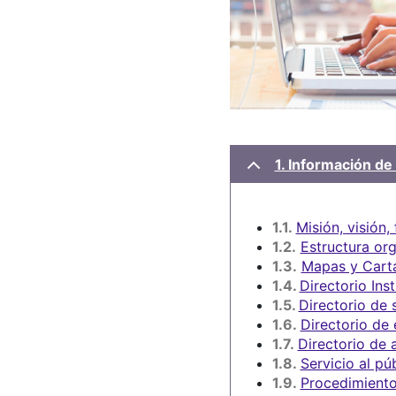
1. Información de 
1.1.
Misión, visión,
1.2.
Estructura or
1.3.
Mapas y Carta
1.4.
Directorio Inst
1.5.
Directorio de 
1.6.
Directorio de
1.7.
Directorio de 
1.8.
Servicio al pú
1.9.
Procedimiento