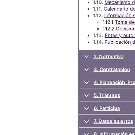
1.10.
Mecanismo de
1.11.
Calendario de
1.12.
Información s
1.12.1
Toma de
1.12.2
Decision
1.13.
Entes y autor
1.14.
Publicación d
2. Normativa
3. Contratación
4. Planeación, P
5. Trámites
6. Participa
7. Datos abiertos
8. Información es