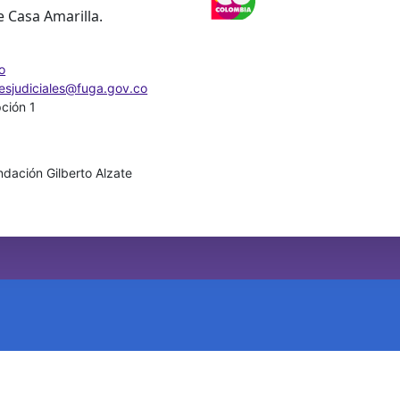
e Casa Amarilla.
o
nesjudiciales@fuga.gov.co
pción 1
dación Gilberto Alzate