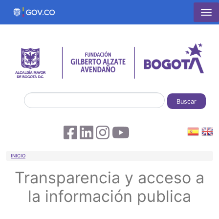
Pasar al contenido principal
Buscar
Sobrescribir enlaces de ayuda a la 
INICIO
Transparencia y acceso a
la información publica